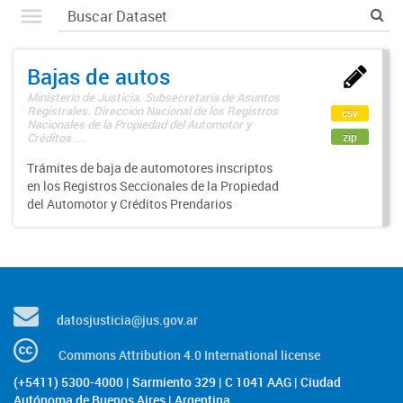
Bajas de autos
Ministerio de Justicia. Subsecretaría de Asuntos
Registrales. Dirección Nacional de los Registros
csv
Nacionales de la Propiedad del Automotor y
zip
Créditos ...
Trámites de baja de automotores inscriptos
en los Registros Seccionales de la Propiedad
del Automotor y Créditos Prendarios
datosjusticia@jus.gov.ar
Commons Attribution 4.0 International license
(+5411) 5300-4000 | Sarmiento 329 | C 1041 AAG | Ciudad
Autónoma de Buenos Aires | Argentina