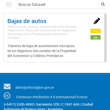
Bajas de autos
Ministerio de Justicia. Subsecretaría de Asuntos
Registrales. Dirección Nacional de los Registros
csv
Nacionales de la Propiedad del Automotor y
zip
Créditos ...
Trámites de baja de automotores inscriptos
en los Registros Seccionales de la Propiedad
del Automotor y Créditos Prendarios
datosjusticia@jus.gov.ar
Commons Attribution 4.0 International license
(+5411) 5300-4000 | Sarmiento 329 | C 1041 AAG | Ciudad
Autónoma de Buenos Aires | Argentina