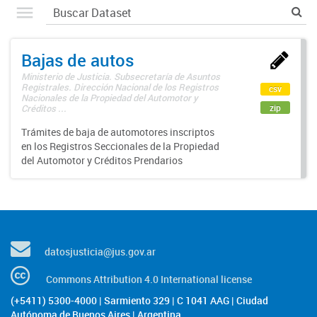
Bajas de autos
Ministerio de Justicia. Subsecretaría de Asuntos
Registrales. Dirección Nacional de los Registros
csv
Nacionales de la Propiedad del Automotor y
zip
Créditos ...
Trámites de baja de automotores inscriptos
en los Registros Seccionales de la Propiedad
del Automotor y Créditos Prendarios
datosjusticia@jus.gov.ar
Commons Attribution 4.0 International license
(+5411) 5300-4000 | Sarmiento 329 | C 1041 AAG | Ciudad
Autónoma de Buenos Aires | Argentina