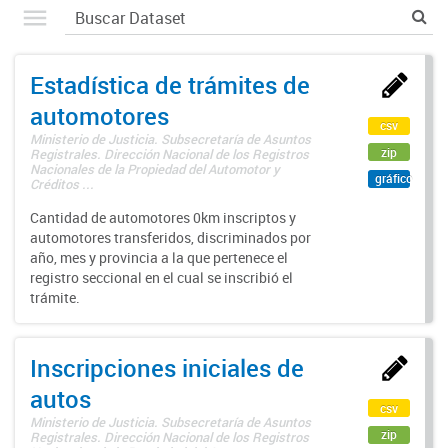
Estadística de trámites de
automotores
csv
Ministerio de Justicia. Subsecretaría de Asuntos
zip
Registrales. Dirección Nacional de los Registros
Nacionales de la Propiedad del Automotor y
gráfico
Créditos ...
Cantidad de automotores 0km inscriptos y
automotores transferidos, discriminados por
año, mes y provincia a la que pertenece el
registro seccional en el cual se inscribió el
trámite.
Inscripciones iniciales de
autos
csv
Ministerio de Justicia. Subsecretaría de Asuntos
zip
Registrales. Dirección Nacional de los Registros