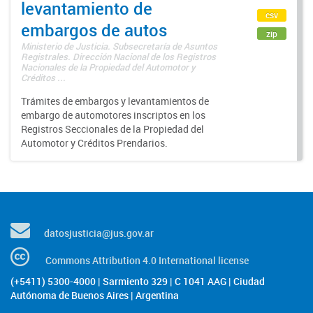
levantamiento de
csv
embargos de autos
zip
Ministerio de Justicia. Subsecretaría de Asuntos
Registrales. Dirección Nacional de los Registros
Nacionales de la Propiedad del Automotor y
Créditos ...
Trámites de embargos y levantamientos de
embargo de automotores inscriptos en los
Registros Seccionales de la Propiedad del
Automotor y Créditos Prendarios.
datosjusticia@jus.gov.ar
Commons Attribution 4.0 International license
(+5411) 5300-4000 | Sarmiento 329 | C 1041 AAG | Ciudad
Autónoma de Buenos Aires | Argentina