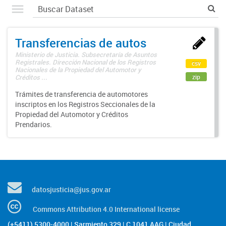
Transferencias de autos
Ministerio de Justicia. Subsecretaría de Asuntos
Registrales. Dirección Nacional de los Registros
csv
Nacionales de la Propiedad del Automotor y
zip
Créditos ...
Trámites de transferencia de automotores
inscriptos en los Registros Seccionales de la
Propiedad del Automotor y Créditos
Prendarios.
datosjusticia@jus.gov.ar
Commons Attribution 4.0 International license
(+5411) 5300-4000 | Sarmiento 329 | C 1041 AAG | Ciudad