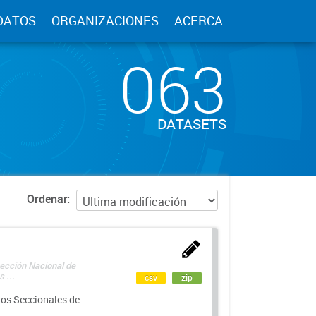
DATOS
ORGANIZACIONES
ACERCA
063
DATASETS
Ordenar
rección Nacional de
 ...
csv
zip
ros Seccionales de