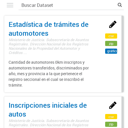
Estadística de trámites de
automotores
csv
Ministerio de Justicia. Subsecretaría de Asuntos
zip
Registrales. Dirección Nacional de los Registros
Nacionales de la Propiedad del Automotor y
gráfico
Créditos ...
Cantidad de automotores 0km inscriptos y
automotores transferidos, discriminados por
año, mes y provincia a la que pertenece el
registro seccional en el cual se inscribió el
trámite.
Inscripciones iniciales de
autos
csv
Ministerio de Justicia. Subsecretaría de Asuntos
zip
Registrales. Dirección Nacional de los Registros