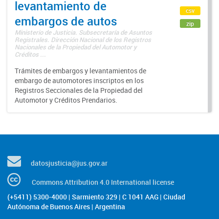
levantamiento de
csv
embargos de autos
zip
Ministerio de Justicia. Subsecretaría de Asuntos
Registrales. Dirección Nacional de los Registros
Nacionales de la Propiedad del Automotor y
Créditos ...
Trámites de embargos y levantamientos de
embargo de automotores inscriptos en los
Registros Seccionales de la Propiedad del
Automotor y Créditos Prendarios.
datosjusticia@jus.gov.ar
Commons Attribution 4.0 International license
(+5411) 5300-4000 | Sarmiento 329 | C 1041 AAG | Ciudad
Autónoma de Buenos Aires | Argentina