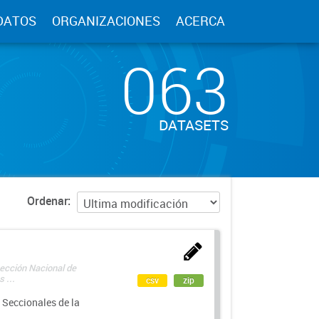
DATOS
ORGANIZACIONES
ACERCA
063
DATASETS
Ordenar
rección Nacional de
 ...
csv
zip
 Seccionales de la