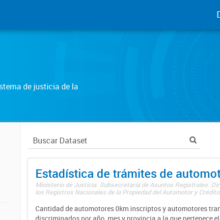
tema de justicia de la
Estadística de trámites de automo
Ministerio de Justicia. Subsecretaría de Asuntos Registrales. Di
los Registros Nacionales de la Propiedad del Automotor y Créditos
Cantidad de automotores 0km inscriptos y automotores tran
discriminados por año, mes y provincia a la que pertenece el