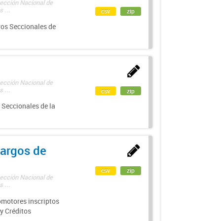
rección Nacional de
 ...
csv
zip
ros Seccionales de
rección Nacional de
 ...
csv
zip
 Seccionales de la
argos de
csv
zip
rección Nacional de
 ...
motores inscriptos
y Créditos