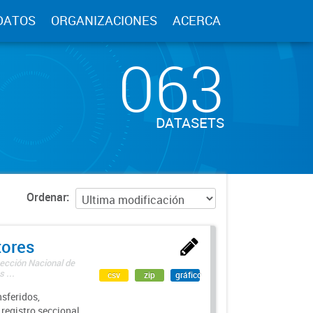
DATOS
ORGANIZACIONES
ACERCA
063
DATASETS
Ordenar
tores
rección Nacional de
 ...
csv
zip
gráfico
sferidos,
 registro seccional