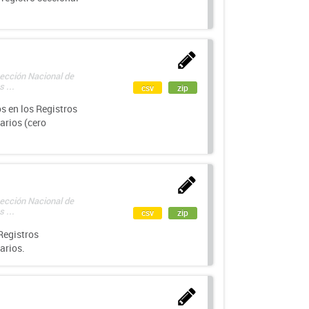
rección Nacional de
 ...
csv
zip
s en los Registros
arios (cero
rección Nacional de
 ...
csv
zip
Registros
arios.