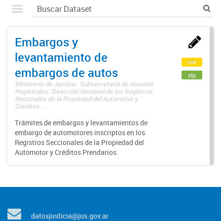
Embargos y
levantamiento de
csv
embargos de autos
zip
Ministerio de Justicia. Subsecretaría de Asuntos
Registrales. Dirección Nacional de los Registros
Nacionales de la Propiedad del Automotor y
Créditos ...
Trámites de embargos y levantamientos de
embargo de automotores inscriptos en los
Registros Seccionales de la Propiedad del
Automotor y Créditos Prendarios.
datosjusticia@jus.gov.ar