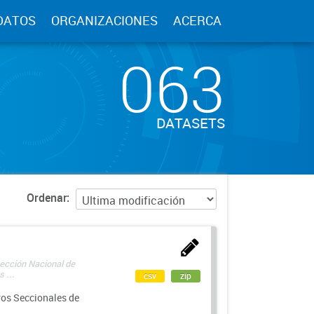
DATOS
ORGANIZACIONES
ACERCA
063
DATASETS
Ordenar
rección Nacional de
 ...
csv
zip
ros Seccionales de