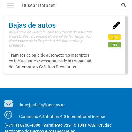
Bajas de autos
Ministerio de Justicia. Subsecretaría de Asuntos
Registrales. Dirección Nacional de los Registros
csv
Nacionales de la Propiedad del Automotor y
zip
Créditos ...
Trámites de baja de automotores inscriptos
en los Registros Seccionales de la Propiedad
del Automotor y Créditos Prendarios
datosjusticia@jus.gov.ar
Commons Attribution 4.0 International license
(+5411) 5300-4000 | Sarmiento 329 | C 1041 AAG | Ciudad
Autónoma de Buenos Aires | Argentina