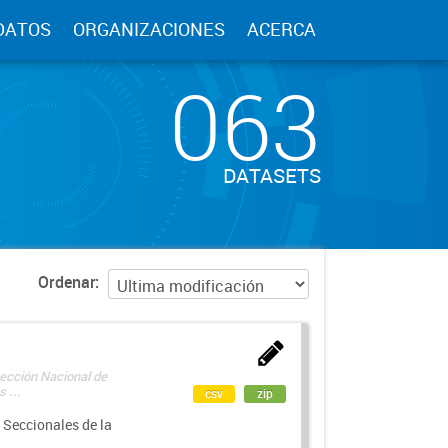
DATOS
ORGANIZACIONES
ACERCA
063
DATASETS
Ordenar
rección Nacional de
 ...
csv
zip
 Seccionales de la