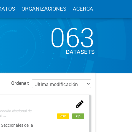
DATOS
ORGANIZACIONES
ACERCA
063
DATASETS
Ordenar
rección Nacional de
 ...
csv
zip
 Seccionales de la