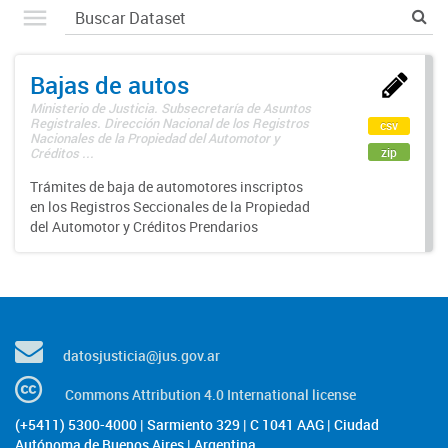
Bajas de autos
Ministerio de Justicia. Subsecretaría de Asuntos
Registrales. Dirección Nacional de los Registros
csv
Nacionales de la Propiedad del Automotor y
zip
Créditos ...
Trámites de baja de automotores inscriptos
en los Registros Seccionales de la Propiedad
del Automotor y Créditos Prendarios
datosjusticia@jus.gov.ar
Commons Attribution 4.0 International license
(+5411) 5300-4000 | Sarmiento 329 | C 1041 AAG | Ciudad
Autónoma de Buenos Aires | Argentina