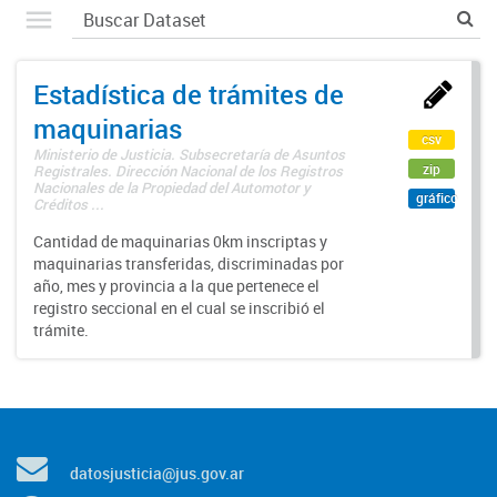
Estadística de trámites de
maquinarias
csv
Ministerio de Justicia. Subsecretaría de Asuntos
zip
Registrales. Dirección Nacional de los Registros
Nacionales de la Propiedad del Automotor y
gráfico
Créditos ...
Cantidad de maquinarias 0km inscriptas y
maquinarias transferidas, discriminadas por
año, mes y provincia a la que pertenece el
registro seccional en el cual se inscribió el
trámite.
datosjusticia@jus.gov.ar