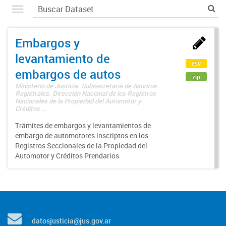
Embargos y
levantamiento de
csv
embargos de autos
zip
Ministerio de Justicia. Subsecretaría de Asuntos
Registrales. Dirección Nacional de los Registros
Nacionales de la Propiedad del Automotor y
Créditos ...
Trámites de embargos y levantamientos de
embargo de automotores inscriptos en los
Registros Seccionales de la Propiedad del
Automotor y Créditos Prendarios.
datosjusticia@jus.gov.ar