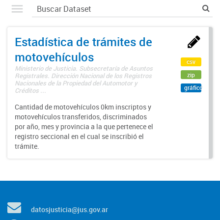
Estadística de trámites de
motovehículos
csv
Ministerio de Justicia. Subsecretaría de Asuntos
zip
Registrales. Dirección Nacional de los Registros
Nacionales de la Propiedad del Automotor y
gráfico
Créditos ...
Cantidad de motovehículos 0km inscriptos y
motovehículos transferidos, discriminados
por año, mes y provincia a la que pertenece el
registro seccional en el cual se inscribió el
trámite.
datosjusticia@jus.gov.ar