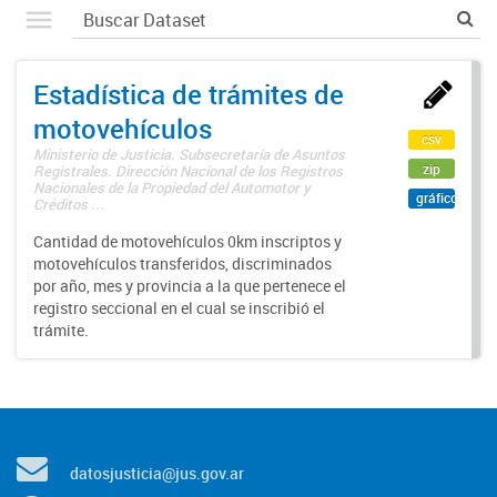
Estadística de trámites de
motovehículos
csv
Ministerio de Justicia. Subsecretaría de Asuntos
zip
Registrales. Dirección Nacional de los Registros
Nacionales de la Propiedad del Automotor y
gráfico
Créditos ...
Cantidad de motovehículos 0km inscriptos y
motovehículos transferidos, discriminados
por año, mes y provincia a la que pertenece el
registro seccional en el cual se inscribió el
trámite.
datosjusticia@jus.gov.ar