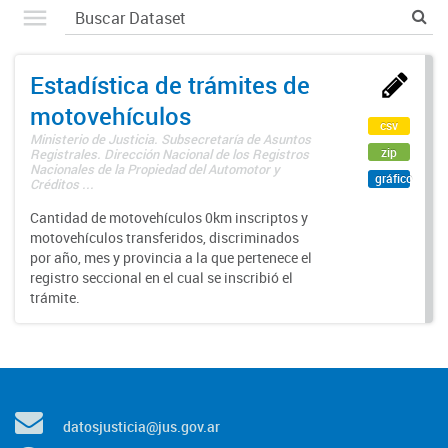
Estadística de trámites de
motovehículos
csv
Ministerio de Justicia. Subsecretaría de Asuntos
zip
Registrales. Dirección Nacional de los Registros
Nacionales de la Propiedad del Automotor y
gráfico
Créditos ...
Cantidad de motovehículos 0km inscriptos y
motovehículos transferidos, discriminados
por año, mes y provincia a la que pertenece el
registro seccional en el cual se inscribió el
trámite.
datosjusticia@jus.gov.ar