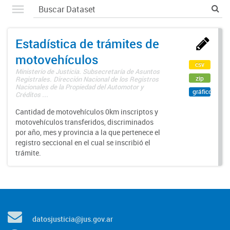
Estadística de trámites de
motovehículos
csv
Ministerio de Justicia. Subsecretaría de Asuntos
zip
Registrales. Dirección Nacional de los Registros
Nacionales de la Propiedad del Automotor y
gráfico
Créditos ...
Cantidad de motovehículos 0km inscriptos y
motovehículos transferidos, discriminados
por año, mes y provincia a la que pertenece el
registro seccional en el cual se inscribió el
trámite.
datosjusticia@jus.gov.ar