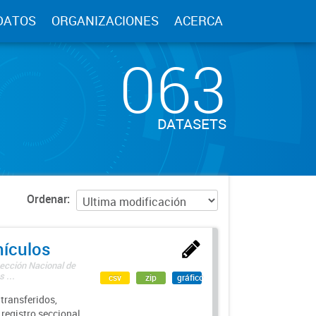
DATOS
ORGANIZACIONES
ACERCA
063
DATASETS
Ordenar
hículos
rección Nacional de
 ...
csv
zip
gráfico
transferidos,
 registro seccional