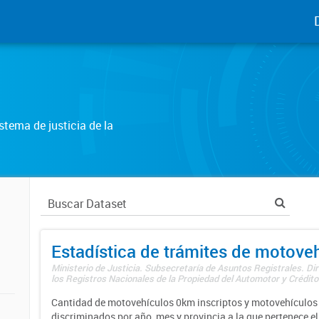
tema de justicia de la
Estadística de trámites de motove
Ministerio de Justicia. Subsecretaría de Asuntos Registrales. Di
los Registros Nacionales de la Propiedad del Automotor y Créditos
Cantidad de motovehículos 0km inscriptos y motovehículos 
discriminados por año, mes y provincia a la que pertenece el