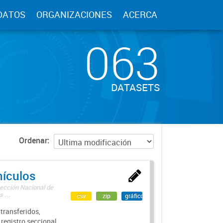
DATOS
ORGANIZACIONES
ACERCA
063
DATASETS
Ordenar
hículos
rección Nacional de
 ...
csv
zip
gráfico
transferidos,
 registro seccional