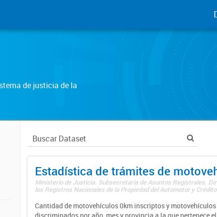
tema de justicia de la
Estadística de trámites de motove
Ministerio de Justicia. Subsecretaría de Asuntos Registrales. Di
los Registros Nacionales de la Propiedad del Automotor y Créditos
Cantidad de motovehículos 0km inscriptos y motovehículos 
discriminados por año, mes y provincia a la que pertenece el