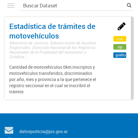
Estadística de trámites de
motovehículos
csv
Ministerio de Justicia. Subsecretaría de Asuntos
zip
Registrales. Dirección Nacional de los Registros
Nacionales de la Propiedad del Automotor y
gráfico
Créditos ...
Cantidad de motovehículos 0km inscriptos y
motovehículos transferidos, discriminados
por año, mes y provincia a la que pertenece el
registro seccional en el cual se inscribió el
trámite.
datosjusticia@jus.gov.ar