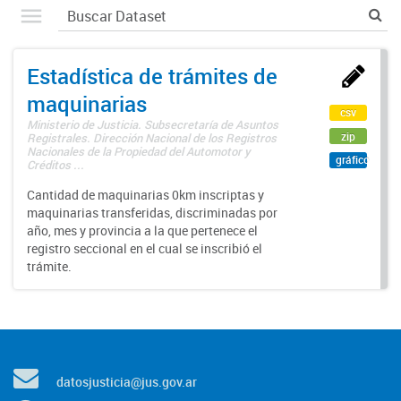
Estadística de trámites de
maquinarias
csv
Ministerio de Justicia. Subsecretaría de Asuntos
zip
Registrales. Dirección Nacional de los Registros
Nacionales de la Propiedad del Automotor y
gráfico
Créditos ...
Cantidad de maquinarias 0km inscriptas y
maquinarias transferidas, discriminadas por
año, mes y provincia a la que pertenece el
registro seccional en el cual se inscribió el
trámite.
datosjusticia@jus.gov.ar