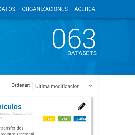
DATOS
ORGANIZACIONES
ACERCA
063
DATASETS
Ordenar
hículos
rección Nacional de
 ...
csv
zip
gráfico
transferidos,
 registro seccional