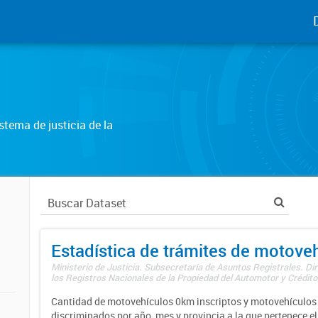
tema de justicia de la
Estadística de trámites de motove
Ministerio de Justicia. Subsecretaría de Asuntos Registrales. Di
los Registros Nacionales de la Propiedad del Automotor y Créditos
Cantidad de motovehículos 0km inscriptos y motovehículos 
discriminados por año, mes y provincia a la que pertenece el