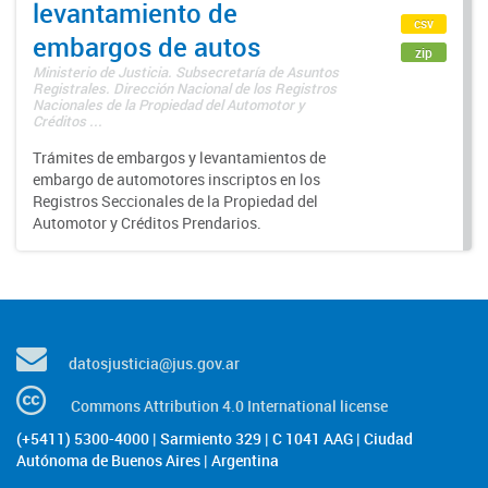
levantamiento de
csv
embargos de autos
zip
Ministerio de Justicia. Subsecretaría de Asuntos
Registrales. Dirección Nacional de los Registros
Nacionales de la Propiedad del Automotor y
Créditos ...
Trámites de embargos y levantamientos de
embargo de automotores inscriptos en los
Registros Seccionales de la Propiedad del
Automotor y Créditos Prendarios.
datosjusticia@jus.gov.ar
Commons Attribution 4.0 International license
(+5411) 5300-4000 | Sarmiento 329 | C 1041 AAG | Ciudad
Autónoma de Buenos Aires | Argentina