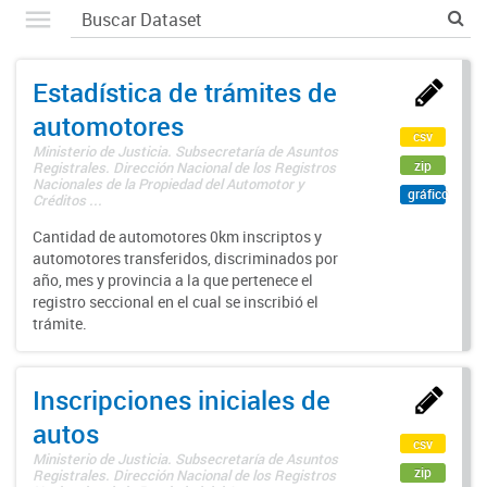
Estadística de trámites de
automotores
csv
Ministerio de Justicia. Subsecretaría de Asuntos
zip
Registrales. Dirección Nacional de los Registros
Nacionales de la Propiedad del Automotor y
gráfico
Créditos ...
Cantidad de automotores 0km inscriptos y
automotores transferidos, discriminados por
año, mes y provincia a la que pertenece el
registro seccional en el cual se inscribió el
trámite.
Inscripciones iniciales de
autos
csv
Ministerio de Justicia. Subsecretaría de Asuntos
zip
Registrales. Dirección Nacional de los Registros