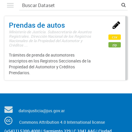
Prendas de autos
Ministerio de Justicia. Subsecretaría de Asuntos
Registrales. Dirección Nacional de los Registros
csv
Nacionales de la Propiedad del Automotor y
zip
Créditos ...
Trámites de prenda de automotores
inscriptos en los Registros Seccionales de la
Propiedad del Automotor y Créditos
Prendarios.
datosjusticia@jus.gov.ar
Commons Attribution 4.0 International license
(+5411) 5300-4000 | Sarmiento 329 | C 1041 AAG | Ciudad