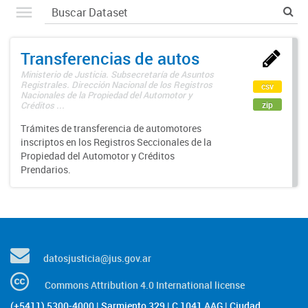
Transferencias de autos
Ministerio de Justicia. Subsecretaría de Asuntos
Registrales. Dirección Nacional de los Registros
csv
Nacionales de la Propiedad del Automotor y
zip
Créditos ...
Trámites de transferencia de automotores
inscriptos en los Registros Seccionales de la
Propiedad del Automotor y Créditos
Prendarios.
datosjusticia@jus.gov.ar
Commons Attribution 4.0 International license
(+5411) 5300-4000 | Sarmiento 329 | C 1041 AAG | Ciudad