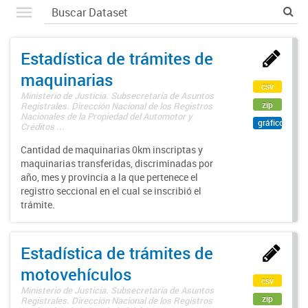
Estadística de trámites de
maquinarias
csv
Ministerio de Justicia. Subsecretaría de Asuntos
zip
Registrales. Dirección Nacional de los Registros
Nacionales de la Propiedad del Automotor y
gráfico
Créditos ...
Cantidad de maquinarias 0km inscriptas y
maquinarias transferidas, discriminadas por
año, mes y provincia a la que pertenece el
registro seccional en el cual se inscribió el
trámite.
Estadística de trámites de
motovehículos
csv
Ministerio de Justicia. Subsecretaría de Asuntos
zip
Registrales. Dirección Nacional de los Registros