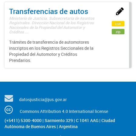
Transferencias de autos
Ministerio de Justicia. Subsecretaría de Asuntos
Registrales. Dirección Nacional de los Registros
csv
Nacionales de la Propiedad del Automotor y
zip
Créditos ...
Trámites de transferencia de automotores
inscriptos en los Registros Seccionales de la
Propiedad del Automotor y Créditos
Prendarios.
datosjusticia@jus.gov.ar
Commons Attribution 4.0 International license
(+5411) 5300-4000 | Sarmiento 329 | C 1041 AAG | Ciudad
Autónoma de Buenos Aires | Argentina