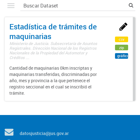
Estadística de trámites de
maquinarias
csv
Ministerio de Justicia. Subsecretaría de Asuntos
zip
Registrales. Dirección Nacional de los Registros
Nacionales de la Propiedad del Automotor y
gráfico
Créditos ...
Cantidad de maquinarias 0km inscriptas y
maquinarias transferidas, discriminadas por
año, mes y provincia a la que pertenece el
registro seccional en el cual se inscribió el
trámite.
datosjusticia@jus.gov.ar