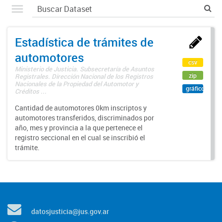
Estadística de trámites de
automotores
csv
Ministerio de Justicia. Subsecretaría de Asuntos
zip
Registrales. Dirección Nacional de los Registros
Nacionales de la Propiedad del Automotor y
gráfico
Créditos ...
Cantidad de automotores 0km inscriptos y
automotores transferidos, discriminados por
año, mes y provincia a la que pertenece el
registro seccional en el cual se inscribió el
trámite.
datosjusticia@jus.gov.ar