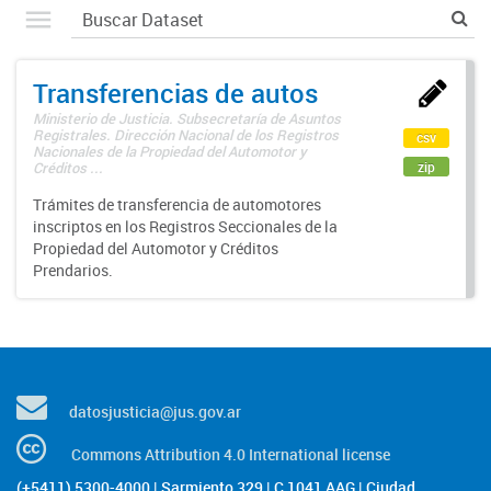
Transferencias de autos
Ministerio de Justicia. Subsecretaría de Asuntos
Registrales. Dirección Nacional de los Registros
csv
Nacionales de la Propiedad del Automotor y
zip
Créditos ...
Trámites de transferencia de automotores
inscriptos en los Registros Seccionales de la
Propiedad del Automotor y Créditos
Prendarios.
datosjusticia@jus.gov.ar
Commons Attribution 4.0 International license
(+5411) 5300-4000 | Sarmiento 329 | C 1041 AAG | Ciudad