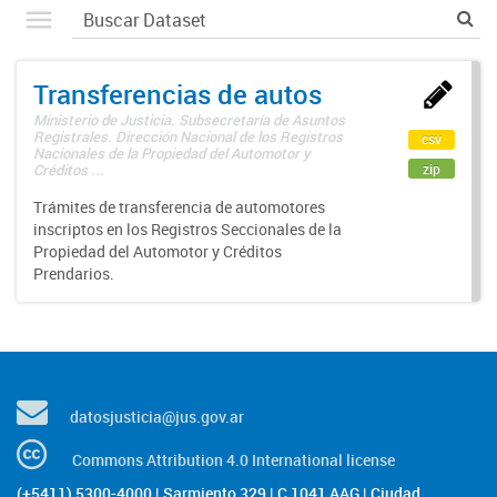
Transferencias de autos
Ministerio de Justicia. Subsecretaría de Asuntos
Registrales. Dirección Nacional de los Registros
csv
Nacionales de la Propiedad del Automotor y
zip
Créditos ...
Trámites de transferencia de automotores
inscriptos en los Registros Seccionales de la
Propiedad del Automotor y Créditos
Prendarios.
datosjusticia@jus.gov.ar
Commons Attribution 4.0 International license
(+5411) 5300-4000 | Sarmiento 329 | C 1041 AAG | Ciudad