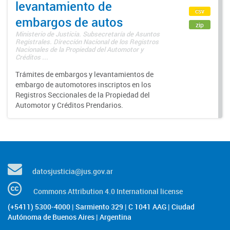
levantamiento de
csv
embargos de autos
zip
Ministerio de Justicia. Subsecretaría de Asuntos
Registrales. Dirección Nacional de los Registros
Nacionales de la Propiedad del Automotor y
Créditos ...
Trámites de embargos y levantamientos de
embargo de automotores inscriptos en los
Registros Seccionales de la Propiedad del
Automotor y Créditos Prendarios.
datosjusticia@jus.gov.ar
Commons Attribution 4.0 International license
(+5411) 5300-4000 | Sarmiento 329 | C 1041 AAG | Ciudad
Autónoma de Buenos Aires | Argentina