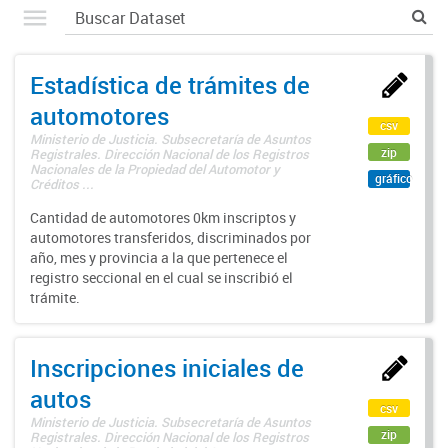
Estadística de trámites de
automotores
csv
Ministerio de Justicia. Subsecretaría de Asuntos
zip
Registrales. Dirección Nacional de los Registros
Nacionales de la Propiedad del Automotor y
gráfico
Créditos ...
Cantidad de automotores 0km inscriptos y
automotores transferidos, discriminados por
año, mes y provincia a la que pertenece el
registro seccional en el cual se inscribió el
trámite.
Inscripciones iniciales de
autos
csv
Ministerio de Justicia. Subsecretaría de Asuntos
zip
Registrales. Dirección Nacional de los Registros