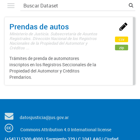
Prendas de autos
Ministerio de Justicia. Subsecretaría de Asuntos
Registrales. Dirección Nacional de los Registros
csv
Nacionales de la Propiedad del Automotor y
zip
Créditos ...
Trámites de prenda de automotores
inscriptos en los Registros Seccionales de la
Propiedad del Automotor y Créditos
Prendarios.
datosjusticia@jus.gov.ar
Commons Attribution 4.0 International license
(+5411) 5300-4000 | Sarmiento 329 | C 1041 AAG | Ciudad