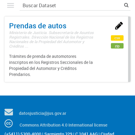
Prendas de autos
Ministerio de Justicia. Subsecretaría de Asuntos
Registrales. Dirección Nacional de los Registros
csv
Nacionales de la Propiedad del Automotor y
zip
Créditos ...
Trámites de prenda de automotores
inscriptos en los Registros Seccionales de la
Propiedad del Automotor y Créditos
Prendarios.
datosjusticia@jus.gov.ar
Commons Attribution 4.0 International license
(+5411) 5300-4000 | Sarmiento 329 | C 1041 AAG | Ciudad