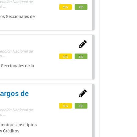
rección Nacional de
 ...
csv
zip
ros Seccionales de
rección Nacional de
 ...
csv
zip
 Seccionales de la
argos de
csv
zip
rección Nacional de
 ...
motores inscriptos
y Créditos