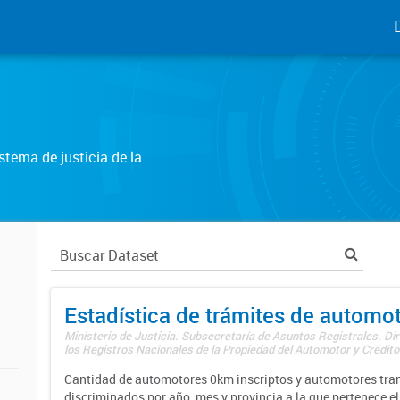
tema de justicia de la
Estadística de trámites de automo
Ministerio de Justicia. Subsecretaría de Asuntos Registrales. Di
los Registros Nacionales de la Propiedad del Automotor y Créditos
Cantidad de automotores 0km inscriptos y automotores tran
discriminados por año, mes y provincia a la que pertenece el