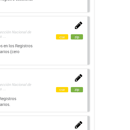
rección Nacional de
 ...
csv
zip
s en los Registros
arios (cero
rección Nacional de
 ...
csv
zip
Registros
arios.