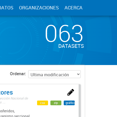
DATOS
ORGANIZACIONES
ACERCA
063
DATASETS
Ordenar
tores
rección Nacional de
 ...
csv
zip
gráfico
sferidos,
 registro seccional