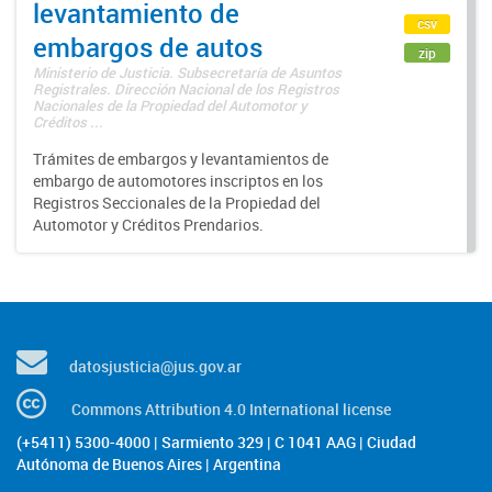
levantamiento de
csv
embargos de autos
zip
Ministerio de Justicia. Subsecretaría de Asuntos
Registrales. Dirección Nacional de los Registros
Nacionales de la Propiedad del Automotor y
Créditos ...
Trámites de embargos y levantamientos de
embargo de automotores inscriptos en los
Registros Seccionales de la Propiedad del
Automotor y Créditos Prendarios.
datosjusticia@jus.gov.ar
Commons Attribution 4.0 International license
(+5411) 5300-4000 | Sarmiento 329 | C 1041 AAG | Ciudad
Autónoma de Buenos Aires | Argentina