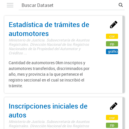
Estadística de trámites de
automotores
csv
Ministerio de Justicia. Subsecretaría de Asuntos
zip
Registrales. Dirección Nacional de los Registros
Nacionales de la Propiedad del Automotor y
gráfico
Créditos ...
Cantidad de automotores 0km inscriptos y
automotores transferidos, discriminados por
año, mes y provincia a la que pertenece el
registro seccional en el cual se inscribió el
trámite.
Inscripciones iniciales de
autos
csv
Ministerio de Justicia. Subsecretaría de Asuntos
zip
Registrales. Dirección Nacional de los Registros