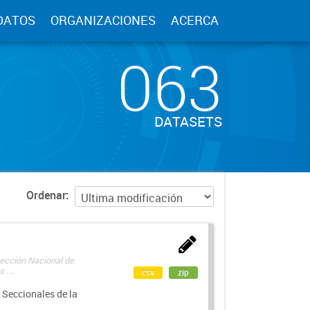
DATOS
ORGANIZACIONES
ACERCA
063
DATASETS
Ordenar
rección Nacional de
 ...
csv
zip
 Seccionales de la