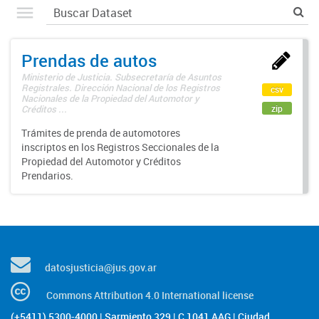
Prendas de autos
Ministerio de Justicia. Subsecretaría de Asuntos
Registrales. Dirección Nacional de los Registros
csv
Nacionales de la Propiedad del Automotor y
zip
Créditos ...
Trámites de prenda de automotores
inscriptos en los Registros Seccionales de la
Propiedad del Automotor y Créditos
Prendarios.
datosjusticia@jus.gov.ar
Commons Attribution 4.0 International license
(+5411) 5300-4000 | Sarmiento 329 | C 1041 AAG | Ciudad