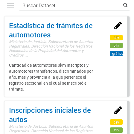
Estadística de trámites de
automotores
csv
Ministerio de Justicia. Subsecretaría de Asuntos
zip
Registrales. Dirección Nacional de los Registros
Nacionales de la Propiedad del Automotor y
gráfico
Créditos ...
Cantidad de automotores 0km inscriptos y
automotores transferidos, discriminados por
año, mes y provincia a la que pertenece el
registro seccional en el cual se inscribió el
trámite.
Inscripciones iniciales de
autos
csv
Ministerio de Justicia. Subsecretaría de Asuntos
zip
Registrales. Dirección Nacional de los Registros