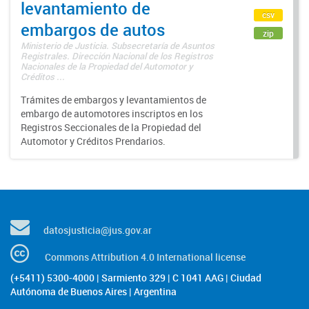
levantamiento de
csv
embargos de autos
zip
Ministerio de Justicia. Subsecretaría de Asuntos
Registrales. Dirección Nacional de los Registros
Nacionales de la Propiedad del Automotor y
Créditos ...
Trámites de embargos y levantamientos de
embargo de automotores inscriptos en los
Registros Seccionales de la Propiedad del
Automotor y Créditos Prendarios.
datosjusticia@jus.gov.ar
Commons Attribution 4.0 International license
(+5411) 5300-4000 | Sarmiento 329 | C 1041 AAG | Ciudad
Autónoma de Buenos Aires | Argentina