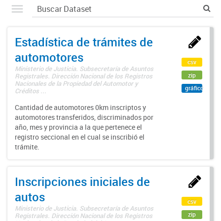
Estadística de trámites de
automotores
csv
Ministerio de Justicia. Subsecretaría de Asuntos
zip
Registrales. Dirección Nacional de los Registros
Nacionales de la Propiedad del Automotor y
gráfico
Créditos ...
Cantidad de automotores 0km inscriptos y
automotores transferidos, discriminados por
año, mes y provincia a la que pertenece el
registro seccional en el cual se inscribió el
trámite.
Inscripciones iniciales de
autos
csv
Ministerio de Justicia. Subsecretaría de Asuntos
zip
Registrales. Dirección Nacional de los Registros