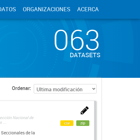
DATOS
ORGANIZACIONES
ACERCA
063
DATASETS
Ordenar
rección Nacional de
 ...
csv
zip
 Seccionales de la