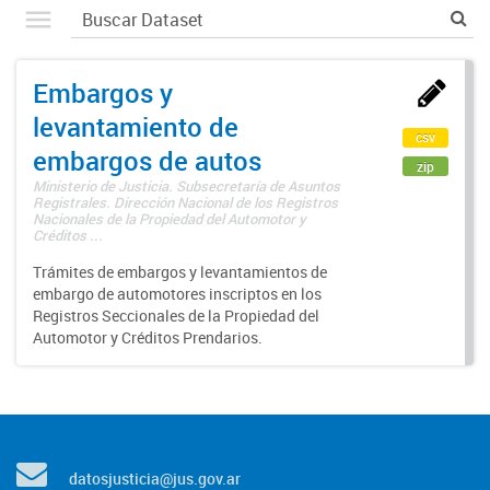
Embargos y
levantamiento de
csv
embargos de autos
zip
Ministerio de Justicia. Subsecretaría de Asuntos
Registrales. Dirección Nacional de los Registros
Nacionales de la Propiedad del Automotor y
Créditos ...
Trámites de embargos y levantamientos de
embargo de automotores inscriptos en los
Registros Seccionales de la Propiedad del
Automotor y Créditos Prendarios.
datosjusticia@jus.gov.ar