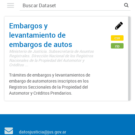
Embargos y
levantamiento de
csv
embargos de autos
zip
Ministerio de Justicia. Subsecretaría de Asuntos
Registrales. Dirección Nacional de los Registros
Nacionales de la Propiedad del Automotor y
Créditos ...
Trámites de embargos y levantamientos de
embargo de automotores inscriptos en los
Registros Seccionales de la Propiedad del
Automotor y Créditos Prendarios.
datosjusticia@jus.gov.ar