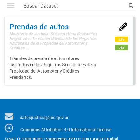
Prendas de autos
Ministerio de Justicia. Subsecretaría de Asuntos
Registrales. Dirección Nacional de los Registros
csv
Nacionales de la Propiedad del Automotor y
zip
Créditos ...
Trámites de prenda de automotores
inscriptos en los Registros Seccionales de la
Propiedad del Automotor y Créditos
Prendarios.
datosjusticia@jus.gov.ar
Commons Attribution 4.0 International license
(+5411) 5300-4000 | Sarmiento 329 | C 1041 AAG | Ciudad