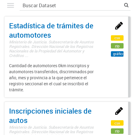
Estadística de trámites de
automotores
csv
Ministerio de Justicia. Subsecretaría de Asuntos
zip
Registrales. Dirección Nacional de los Registros
Nacionales de la Propiedad del Automotor y
gráfico
Créditos ...
Cantidad de automotores 0km inscriptos y
automotores transferidos, discriminados por
año, mes y provincia a la que pertenece el
registro seccional en el cual se inscribió el
trámite.
Inscripciones iniciales de
autos
csv
Ministerio de Justicia. Subsecretaría de Asuntos
zip
Registrales. Dirección Nacional de los Registros