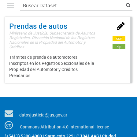
Prendas de autos
Ministerio de Justicia. Subsecretaría de Asuntos
Registrales. Dirección Nacional de los Registros
csv
Nacionales de la Propiedad del Automotor y
zip
Créditos ...
Trámites de prenda de automotores
inscriptos en los Registros Seccionales de la
Propiedad del Automotor y Créditos
Prendarios.
datosjusticia@jus.gov.ar
Commons Attribution 4.0 International license
(+5411) 5300-4000 | Sarmiento 329 | C 1041 AAG | Ciudad