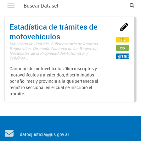
Estadística de trámites de
motovehículos
csv
Ministerio de Justicia. Subsecretaría de Asuntos
zip
Registrales. Dirección Nacional de los Registros
Nacionales de la Propiedad del Automotor y
gráfico
Créditos ...
Cantidad de motovehículos 0km inscriptos y
motovehículos transferidos, discriminados
por año, mes y provincia a la que pertenece el
registro seccional en el cual se inscribió el
trámite.
datosjusticia@jus.gov.ar